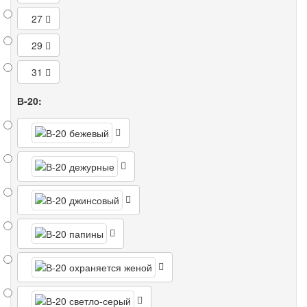
27
29
31
В-20: